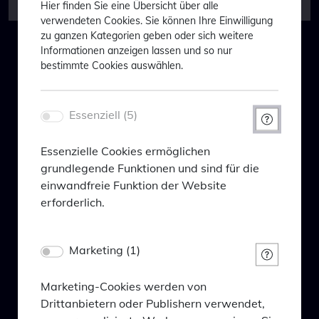
Hier finden Sie eine Übersicht über alle
BlackPoint Evolution Fund
verwendeten Cookies. Sie können Ihre Einwilligung
zu ganzen Kategorien geben oder sich weitere
Informationen anzeigen lassen und so nur
Willkommen bei BlackPoint
bestimmte Cookies auswählen.
Trotz der schwierigen Marktbedingungen hat unser
Asset Management
aktiver und von Fundamentaldaten geleiteter
Welcome to BlackPoint Asset
Investmentansatz eine überdurchschnittliche
Essenziell (5)
Management
Leistung gezeigt. Im Vergleich zu seiner Peer Group
(
Abb. 1
) und insbesondere gegenüber passiven
Um Ihnen maßgeschneiderte
Essenzielle Cookies ermöglichen
Multi-Asset-ETFs der Kategorie "ausgewogen" hat
Informationen anzeigen zu können,
grundlegende Funktionen und sind für die
unser Ansatz seine Überlegenheit eindrucksvoll
einwandfreie Funktion der Website
unter Beweis gestellt.
bitten wir Sie Folgendes einzugeben:
erforderlich.
In order to be able to show you tailor-
Abbildung 1:
made information, we ask you to enter
Name
Perzentil Platzierung* in %
Marketing (1)
PHPSESSID
the following:
für Wertentwicklung
Anbieter
innerhalb der
Eigentümer dieser Website
Marketing-Cookies werden von
Vergleichsgruppe** (per
Zweck
Drittanbietern oder Publishern verwendet,
Monatsultimo)
Ihr Profil* / Your profile*
Session-Cookie von PHP, dient zur Erkennung