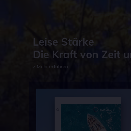
NID
Dieses
Cookie
Name
6 Mon
last_vis
Anbiet
Eigent
Leise Stärke
Zweck
Speich
Die Kraft von Zeit 
> Mehr erfahren
“: wenig