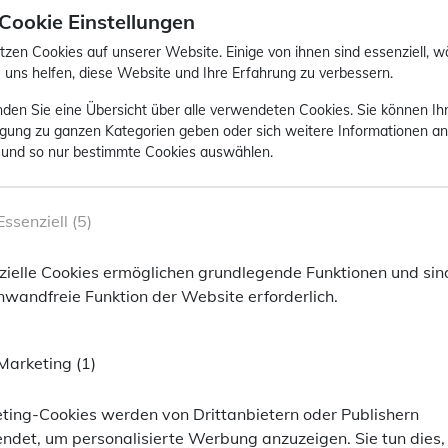
 Cookie Einstellungen
tzen Cookies auf unserer Website. Einige von ihnen sind essenziell, 
 uns helfen, diese Website und Ihre Erfahrung zu verbessern.
inden Sie eine Übersicht über alle verwendeten Cookies. Sie können Ih
ligung zu ganzen Kategorien geben oder sich weitere Informationen a
 und so nur bestimmte Cookies auswählen.
ackPoint Asset Management
Essenziell (5)
oint Asset Management
zielle Cookies ermöglichen grundlegende Funktionen und sind
rmationen anzeigen zu können, bitten wir Sie F
inwandfreie Funktion der Website erforderlich.
ailor-made information, we ask you to enter the f
Marketing (1)
SSID
er
ümer dieser Website
Ihr Wohnort* / Your location*
ting-Cookies werden von Drittanbietern oder Publishern
ndet, um personalisierte Werbung anzuzeigen. Sie tun dies,