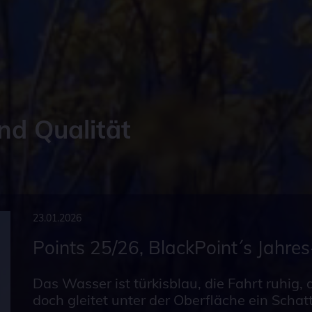
 Cookie speichert Ihr gewähltes Anlegerprofil.
 Laufzeit
ate
it
er
ümer dieser Website
ert die Nutzungsbedingungen-Einstellungen
und Qualität
23.01.2026
Points 25/26, BlackPoint´s Jahre
Das Wasser ist türkisblau, die Fahrt ruhig,
doch gleitet unter der Oberfläche ein Schat