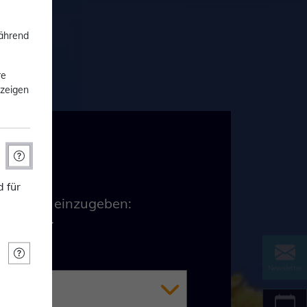
während
re
nzeigen
 für
olgendes einzugeben:
ollowing:
Newsletter