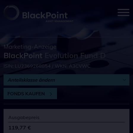
Marketing-Anzeige
BlackPoint
Evolution Fund D
ISIN: LU2369268854 / WKN: A3CVWC
Anteilsklasse ändern
FONDS KAUFEN
Ausgabepreis
119,77 €