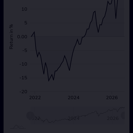
10
5
Return in %
0.00
0.00
-5
-10
-15
-20
2020
2022
2024
2028
L
2026
L
2020
2028
2022
L
2024
2026