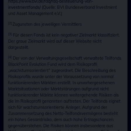
https://www.bvi.de/faq/faq-besteuerung-von-
investmentfonds/
(Quelle: BVI Bundesverband Investment
und Asset Management e.V.)
[2]
Zugunsten des jeweiligen Vermittlers
[3]
Für diesen Fonds ist kein negativer Zielmarkt klassifiziert.
Der graue Zielmarkt wird auf dieser Website nicht
dargestellt.
[4]
Der von der Verwaltungsgesellschaft verwaltete Teilfonds
BlackPoint Evolution Fund wird dem Risikoprofil
„wachstumsorientiert“ zugeordnet. Die Beschreibung des
Risikoprofils wurde unter der Voraussetzung von normal
funktionierenden Märkten erstellt. In unvorhergesehenen
Marktsituationen oder Marktstörungen aufgrund nicht
funktionierender Märkte können weitergehende Risiken als
die im Risikoprofil genannten auftreten. Der Teilfonds eignet
sich für wachstumsorientierte Anleger. Aufgrund der
Zusammensetzung des Netto-Teilfondsvermögens besteht
ein hohes Gesamtrisiko, dem auch hohe Ertragschancen
gegenüberstehen. Die Risiken können insbesondere aus