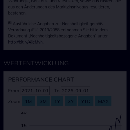
Währungs-, Bonitäts- und Kursrisiken, sowie aus Risiken, die
aus den Änderungen des Marktzinsniveaus resultieren,
bestehen.
[5]
Ausführliche Angaben zur Nachhaltigkeit gemäß
Verordnung (EU) 2019/2088 entnehmen Sie bitte dem
Dokument „Nachhaltigkeitsbezogene Angaben“ unter
http://bit.ly/4jleMyh
.
WERTENTWICKLUNG
PERFORMANCE CHART
From
To
Zoom
1M
3M
1Y
3Y
YTD
MAX
-30
-25
25
20
15