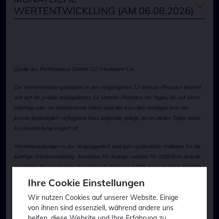
WERTENTWICKLUNG (AM 06.08.2026)
Quelle des Performance Charts: DZ Privatbank S.A.
Die Wertentwicklungsangabe in den vergangenen 12-Monats-Perioden bezieht
sich auf die jeweils angegebenen 12-Monats-Perioden. An Tagen, die auf einen
Feiertag oder ein Wochenende fallen, wird der Kurs des Vortages bzw. der
jeweils letztmöglich verfügbare Kurs zugrunde gelegt, da an diesen Tagen keine
Kursfeststellung möglich ist.
Wertentwicklungen in der Vergangenheit sind kein verlässlicher Indikator für die
künftige Wertentwicklung.
Annahme: Ein Anleger möchte für 1000 Euro Anteile
erwerben. Bei einem max. Ausgabeaufschlag von 4,00% muss er dafür 1040,00
Euro aufwenden.
Die Bruttowertentwicklung (BVI-Methode) berücksichtigt alle
Ihre Cookie Einstellungen
auf Fondsebene anfallenden Kosten, die Nettowertentwicklung zusätzlich den
Wir nutzen Cookies auf unserer Website. Einige
Ausgabeaufschlag; weitere Kosten können auf Anlegerebene anfallen (z.B.
von ihnen sind essenziell, während andere uns
Depotkosten). Da der Ausgabeaufschlag nur im 1. Jahr anfällt unterscheidet sich
helfen, diese Website und Ihre Erfahrung zu
die Darstellung brutto/netto nur in diesem Jahr.