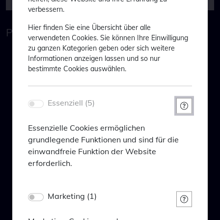
verbessern.
Hier finden Sie eine Übersicht über alle
PORTFOLIO
verwendeten Cookies. Sie können Ihre Einwilligung
zu ganzen Kategorien geben oder sich weitere
Informationen anzeigen lassen und so nur
PORTFOLIOSTRUKTUR
Willkommen bei BlackPoint
bestimmte Cookies auswählen.
Asset Management
Stand: 31.07.2026
Welcome to BlackPoint Asset
Essenziell (5)
Management
Aktien
Um Ihnen maßgeschneiderte
Equities Europe
23,05%
Essenzielle Cookies ermöglichen
Informationen anzeigen zu können,
grundlegende Funktionen und sind für die
Equities USA
28,49%
einwandfreie Funktion der Website
bitten wir Sie Folgendes einzugeben:
erforderlich.
Equities EM
5,48%
In order to be able to show you tailor-
made information, we ask you to enter
Equities Asia/Other
3,17%
Name
Marketing (1)
PHPSESSID
the following:
Anleihen
Anbieter
Eigentümer dieser Website