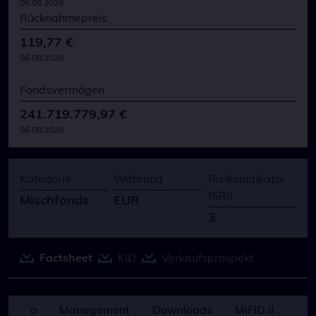
06.08.2026
Rücknahmepreis
119,77 €
06.08.2026
Fondsvermögen
241.719.779,97 €
06.08.2026
Kategorie
Währung
Risikoindikator
(SRI)
Mischfonds
EUR
3
Factsheet
KID
Verkaufsprospekt
ortfolio
Management
Downloads
MiFID II