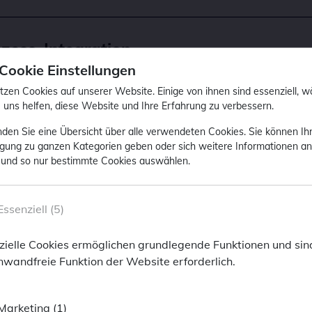
ozess-Integration
 Cookie Einstellungen
s des BlackPoint Evolution Fund wird in Wertpapiere invest
tzen Cookies auf unserer Website. Einige von ihnen sind essenziell, 
 uns helfen, diese Website und Ihre Erfahrung zu verbessern.
zialer Kriterien sowie Merkmalen einer verantwortungsvollen
n.
inden Sie eine Übersicht über alle verwendeten Cookies. Sie können Ih
ligung zu ganzen Kategorien geben oder sich weitere Informationen a
nternehmensanleihen, Pfandbriefen und Aktien
werden ei
 und so nur bestimmte Cookies auswählen.
terien bewertet, die ökologische und soziale Aspekte sowie 
 (Governance) beinhalten. Unser proprietäres Screening un
ackPoint Asset Management
nd -analysen wurden mit Hilfe von ISS DataDesk konzipie
Essenziell (5)
S ESG
genutzt werden. ISS ESG verfügt über international a
oint Asset Management
 um nachhaltige und verantwortungsvolle Investments. Hierz
zielle Cookies ermöglichen grundlegende Funktionen und sind
ersität, Menschenrechte, Arbeitsstandards, Korruption, ko
rmationen anzeigen zu können, bitten wir Sie F
inwandfreie Funktion der Website erforderlich.
ailor-made information, we ask you to enter the f
ewendet, um vordefinierten Ausschlusskriterien für Emittent
Marketing (1)
SSID