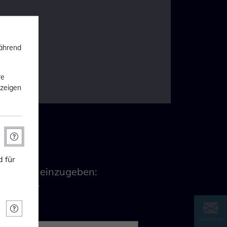
während
re
nzeigen
ngen
 für
olgendes einzugeben:
ollowing:
Newsletter