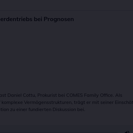
/policies.google.com/privacy
ümer dieser Website
schutzerklärung
 Cookie speichert Ihr gewähltes Anlegerprofil.
Herdentriebs bei Prognosen
 Laufzeit
ate
it
er
ümer dieser Website
ert die Nutzungsbedingungen-Einstellungen
st Daniel Cottu, Prokurist bei COMES Family Office. Als
auf komplexe Vermögensstrukturen, trägt er mit seiner Einsch
on zu einer fundierten Diskussion bei.