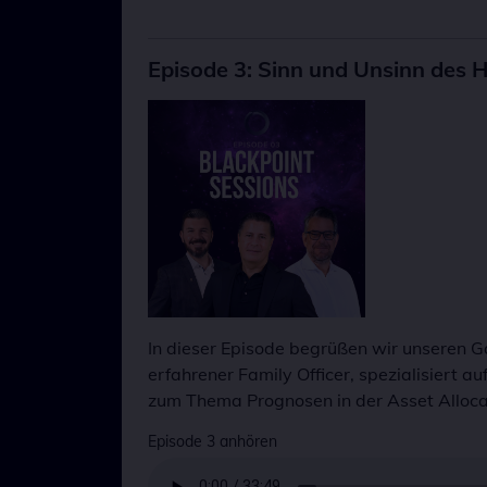
https:/
Eigent
Daten
Zweck
NID
Dieses
Episode 3: Sinn und Unsinn des 
Cookie
Name
6 Mon
last_vis
Anbiet
Eigent
Zweck
Speich
In dieser Episode begrüßen wir unseren Ga
erfahrener Family Officer, spezialisiert 
zum Thema Prognosen in der Asset Allocati
Episode 3 anhören