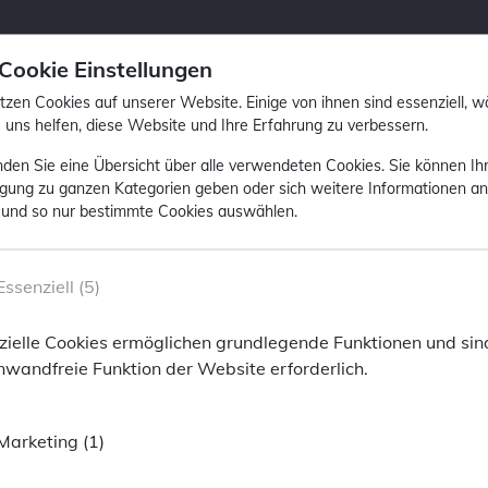
 Cookie Einstellungen
tzen Cookies auf unserer Website. Einige von ihnen sind essenziell, 
 uns helfen, diese Website und Ihre Erfahrung zu verbessern.
inden Sie eine Übersicht über alle verwendeten Cookies. Sie können Ih
ligung zu ganzen Kategorien geben oder sich weitere Informationen a
ast Stephan Klinke, den Asset Management Director bei
 und so nur bestimmte Cookies auswählen.
 Experte für Asset Allocation bringt er eine Fülle von Erfahru
unser Gespräch ein.
ackPoint Asset Management
Essenziell (5)
oint Asset Management
zielle Cookies ermöglichen grundlegende Funktionen und sind
rmationen anzeigen zu können, bitten wir Sie F
inwandfreie Funktion der Website erforderlich.
ailor-made information, we ask you to enter the f
Marketing (1)
SSID
er
om-up: Harmonie oder getrennte Welten?