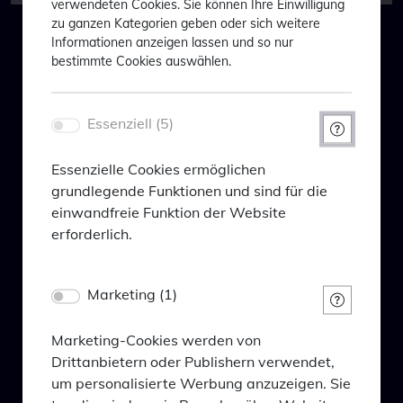
verwendeten Cookies. Sie können Ihre Einwilligung
zu ganzen Kategorien geben oder sich weitere
3 Jahre
+4,1%
Informationen anzeigen lassen und so nur
Willkommen bei BlackPoint
bestimmte Cookies auswählen.
Seit Auflage
+6,4%
Asset Management
(18.10.2021)
Welcome to BlackPoint Asset
Essenziell (5)
Management
12-Monats-
Perioden
Um Ihnen maßgeschneiderte
Essenzielle Cookies ermöglichen
Am Tag der Anlage
0,0%
Informationen anzeigen zu können,
grundlegende Funktionen und sind für die
(Ausgabeaufschlag)
einwandfreie Funktion der Website
bitten wir Sie Folgendes einzugeben:
erforderlich.
In order to be able to show you tailor-
31.12.2023 -
+12,6%
31.12.2024
made information, we ask you to enter
Name
Marketing (1)
PHPSESSID
the following:
31.12.2022 -
+11,7%
Anbieter
31.12.2023
Eigentümer dieser Website
Marketing-Cookies werden von
Zweck
Drittanbietern oder Publishern verwendet,
31.12.2021 -
-17,3%
Ihr Profil* / Your profile*
Session-Cookie von PHP, dient zur Erkennung
um personalisierte Werbung anzuzeigen. Sie
31.12.2022
gleicher Seitenaufrufe.