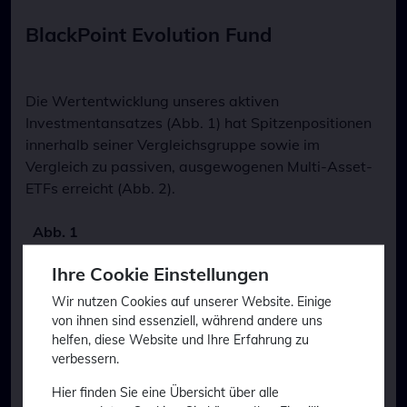
BlackPoint Evolution Fund
Die Wertentwicklung unseres aktiven
Investmentansatzes (Abb. 1) hat Spitzenpositionen
innerhalb seiner Vergleichsgruppe sowie im
Vergleich zu passiven, ausgewogenen Multi-Asset-
ETFs erreicht (Abb. 2).
Abb. 1
Wertentwicklung am 31.12.2024
Ihre Cookie Einstellungen
1 Monat
+0,8%
Wir nutzen Cookies auf unserer Website. Einige
von ihnen sind essenziell, während andere uns
Lfd. Jahr
+12,6%
helfen, diese Website und Ihre Erfahrung zu
verbessern.
1 Jahr
+12,6%
Hier finden Sie eine Übersicht über alle
2 Jahre
+25,8%